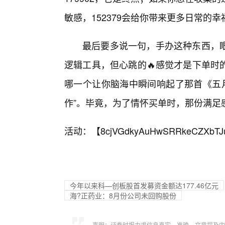
敏感，152379会给你带来更多日常的幸
最后要多说一句，手办这种东西，
逻辑工具，但心跳的🔥感觉才是下单时
哪一个让你脑海中瞬间响起了那首《五月
作”。毕竟，为了情怀买单时，那份满足
活动：【
8cjVGdkyAuHwSRRkeCZXbTJ
今年以来科—创板股首发募资金额达177.46亿元
海?正药业：8月份公司未回购股份
声明：证券时报力求信息真实、准确，文章提及内