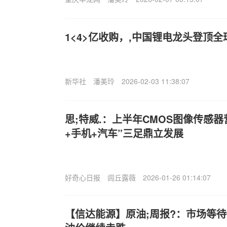
1<4>亿收购，,中国锂电龙头登顶
新华社
潘美玲
2026-02-03 11:38:07
思;特威.：上半年CMOS图像传感器
+手机+汽车”三足鼎立发展
好奇心日报
闾丘露薇
2026-01-26 01:14:07
【信达能源】原油;周报?：市场等