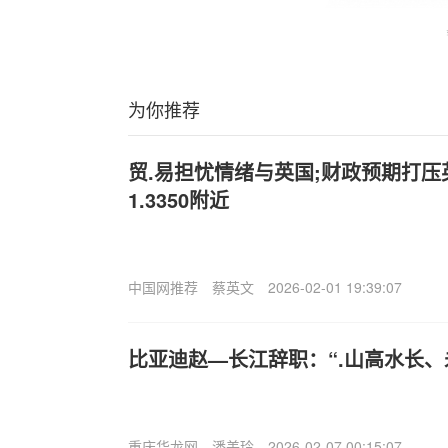
为你推荐
贸.易担忧情绪与英国;财政预期打压英
1.3350附近
中国网推荐
蔡英文
2026-02-01 19:39:07
比亚迪赵—长江辞职：“.山高水长、
重庆华龙网
潘美玲
2026-02-07 00:15:07