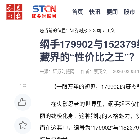
首页
快讯
要闻
股市
您当前的位置：
证券时报
>
公司
>
正文
纲手179902与152
藏界的“性价比之王”？
来源：证券时报网
作者：蔡英文
2026-02-08 
【一眼万年的初见，179902的豪
点赞
在火影忍者的世界里，纲手姬不仅仅
丽的终极化身。这种独特的人格魅力，
而在这其中，编号为“179902”与“15